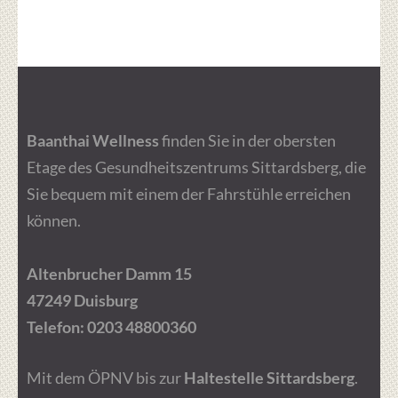
Baanthai Wellness
finden Sie in der obersten
Etage des Gesundheitszentrums Sittardsberg, die
Sie bequem mit einem der Fahrstühle erreichen
können.
Altenbrucher Damm 15
47249 Duisburg
Telefon:
0203 48800360
Mit dem ÖPNV bis zur
Haltestelle Sittardsberg
.