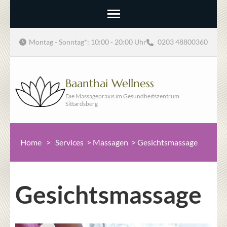
Montag - Sonntag*: 10:00 - 20:00 Uhr
0203 48800360
Baanthai Wellness
Die Massagepraxis im Gesundheitszentrum
Sittardsberg
Home
>
Services
>
Massagen
>
Gesichtsmassage
Gesichtsmassage