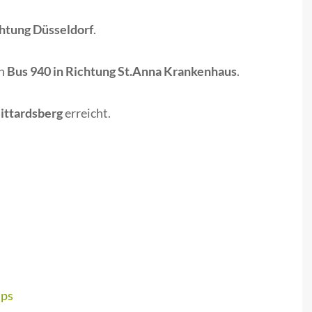
htung Düsseldorf
.
en
Bus 940 in Richtung St.Anna Krankenhaus
.
Sittardsberg
erreicht.
aps