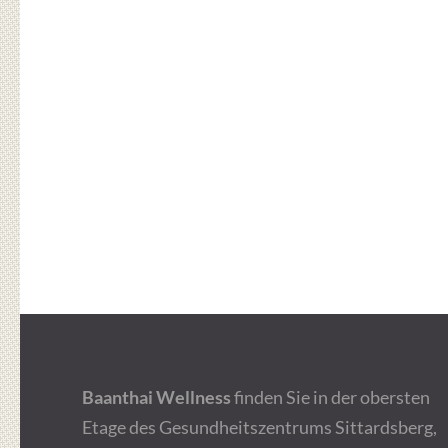
Baanthai Wellness
finden Sie in der obersten
Etage des Gesundheitszentrums Sittardsberg,